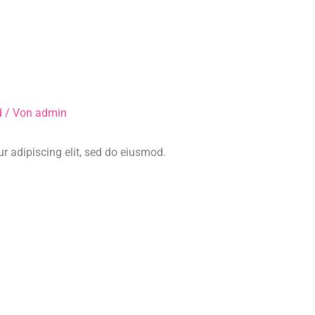
Infrarot-Deckenheizung
Spanndecken
Service &
d
/ Von
admin
r adipiscing elit, sed do eiusmod.