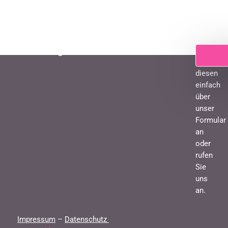
Sie benötigen einen Kosten-Check?
Fordern
Sie
diesen
einfach
über
unser
Formular
an
oder
rufen
Sie
uns
an.
Impressum
–
Datenschutz