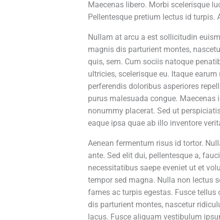
Maecenas libero. Morbi scelerisque luc
Pellentesque pretium lectus id turpis. 
Nullam at arcu a est sollicitudin euism
magnis dis parturient montes, nascetur
quis, sem. Cum sociis natoque penatibu
ultricies, scelerisque eu. Itaque earum
perferendis doloribus asperiores repel
purus malesuada congue. Maecenas ipsum
nonummy placerat. Sed ut perspiciati
eaque ipsa quae ab illo inventore verit
Aenean fermentum risus id tortor. Nulla
ante. Sed elit dui, pellentesque a, fa
necessitatibus saepe eveniet ut et vol
tempor sed magna. Nulla non lectus se
fames ac turpis egestas. Fusce tellus 
dis parturient montes, nascetur ridicul
lacus. Fusce aliquam vestibulum ipsum. 