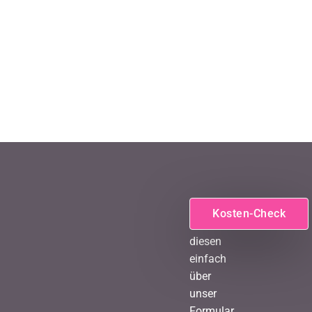
Fordern
Kosten-Check
Sie
diesen
einfach
über
unser
Formular