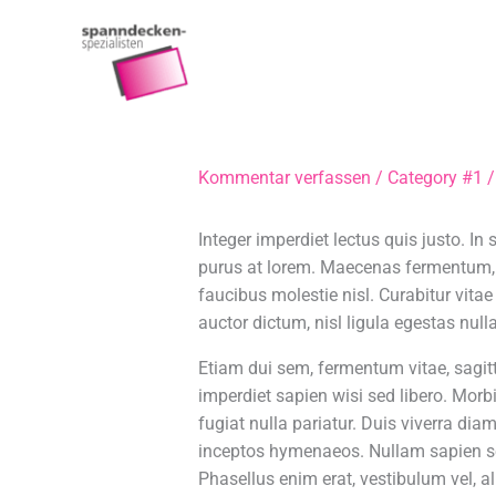
Zum
Inhalt
Home
springen
Kommentar verfassen
/
Category #1
/
Integer imperdiet lectus quis justo. In
purus at lorem. Maecenas fermentum, se
faucibus molestie nisl. Curabitur vit
auctor dictum, nisl ligula egestas null
Etiam dui sem, fermentum vitae, sagitt
imperdiet sapien wisi sed libero. Morbi 
fugiat nulla pariatur. Duis viverra diam
inceptos hymenaeos. Nullam sapien s
Phasellus enim erat, vestibulum vel, a