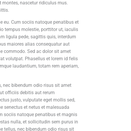
t montes, nascetur ridiculus mus.
ttis.
sque eu. Cum sociis natoque penatibus et
 tempus molestie, porttitor ut, iaculis
 ligula pede, sagittis quis, interdum
tibus maiores alias consequatur aut
ngue commodo. Sed ac dolor sit amet
 volutpat. Phasellus et lorem id felis
remque laudantium, totam rem aperiam,
lus, nec bibendum odio risus sit amet
 officiis debitis aut rerum
tus justo, vulputate eget mollis sed,
ue senectus et netus et malesuada
Cum sociis natoque penatibus et magnis
stas nulla, et sollicitudin sem purus in
e tellus, nec bibendum odio risus sit