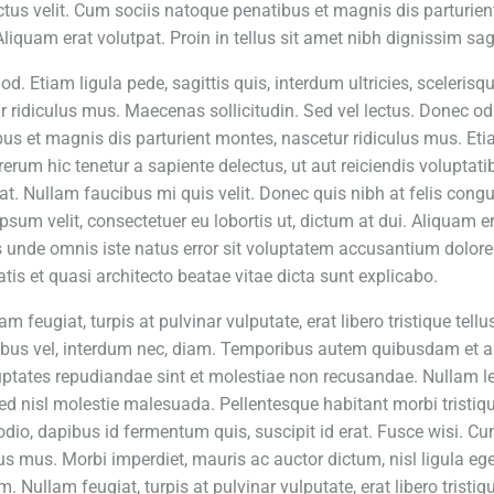
tus velit. Cum sociis natoque penatibus et magnis dis parturien
Aliquam erat volutpat. Proin in tellus sit amet nibh dignissim sagi
od. Etiam ligula pede, sagittis quis, interdum ultricies, sceleri
 ridiculus mus. Maecenas sollicitudin. Sed vel lectus. Donec odio
s et magnis dis parturient montes, nascetur ridiculus mus. Etiam
 rerum hic tenetur a sapiente delectus, ut aut reiciendis volupta
lat. Nullam faucibus mi quis velit. Donec quis nibh at felis co
 velit, consectetuer eu lobortis ut, dictum at dui. Aliquam erat
s unde omnis iste natus error sit voluptatem accusantium dolo
atis et quasi architecto beatae vitae dicta sunt explicabo.
m feugiat, turpis at pulvinar vulputate, erat libero tristique tel
ucibus vel, interdum nec, diam. Temporibus autem quibusdam et aut
uptates repudiandae sint et molestiae non recusandae. Nullam lec
d nisl molestie malesuada. Pellentesque habitant morbi tristiq
odio, dapibus id fermentum quis, suscipit id erat. Fusce wisi. 
us mus. Morbi imperdiet, mauris ac auctor dictum, nisl ligula ege
Nullam feugiat, turpis at pulvinar vulputate, erat libero tristiqu