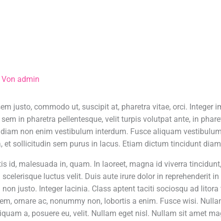
Infrarot-Deckenheizung
Spanndecken
Service &
 Von
admin
 sem justo, commodo ut, suscipit at, pharetra vitae, orci. Integer 
m in pharetra pellentesque, velit turpis volutpat ante, in phare
ae diam non enim vestibulum interdum. Fusce aliquam vestibulum
a, et sollicitudin sem purus in lacus. Etiam dictum tincidunt diam
is id, malesuada in, quam. In laoreet, magna id viverra tincidun
scelerisque luctus velit. Duis aute irure dolor in reprehenderit in
 non justo. Integer lacinia. Class aptent taciti sociosqu ad litor
em, ornare ac, nonummy non, lobortis a enim. Fusce wisi. Nul
liquam a, posuere eu, velit. Nullam eget nisl. Nullam sit amet 